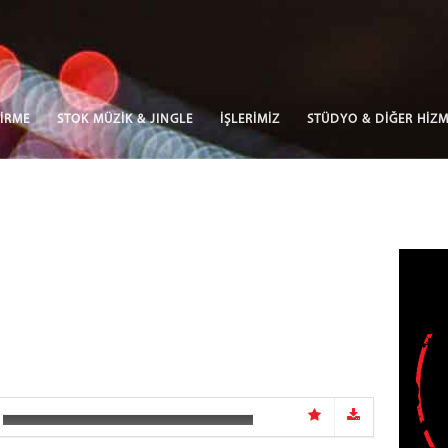
İRME
STOK MÜZİK & JINGLE
İŞLERİMİZ
STÜDYO & DİĞER HİZM