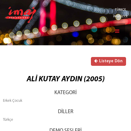
TÜRKÇE
İNGİLİZCE
Listeye Dön
ALİ KUTAY AYDIN (2005)
KATEGORİ
Erkek Çocuk
DİLLER
Türkçe
DEMO SESLERİ