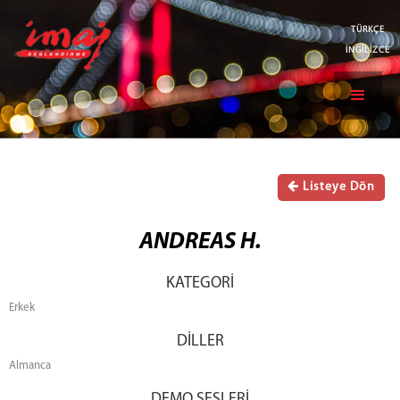
TÜRKÇE
İNGİLİZCE
Listeye Dön
ANDREAS H.
KATEGORİ
Erkek
DİLLER
Almanca
DEMO SESLERİ