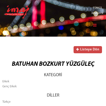
TÜRKÇE
İNGİLİZCE
Listeye Dön
BATUHAN BOZKURT YÜZGÜLEÇ
KATEGORİ
Erkek
Genç Erkek
DİLLER
Türkçe