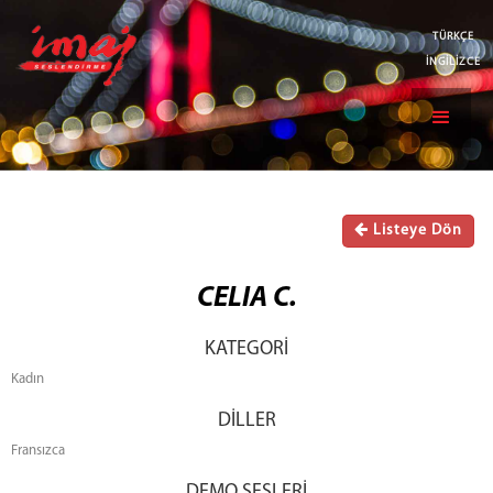
TÜRKÇE
İNGİLİZCE
Listeye Dön
CELIA C.
KATEGORİ
Kadın
DİLLER
Fransızca
DEMO SESLERİ