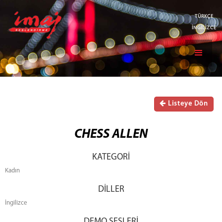
TÜRKÇE
İNGİLİZCE
Listeye Dön
CHESS ALLEN
KATEGORİ
Kadın
DİLLER
İngilizce
DEMO SESLERİ