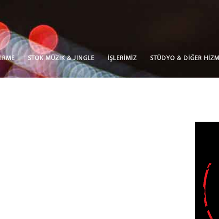
İRME
STOK MÜZİK & JINGLE
İŞLERİMİZ
STÜDYO & DİĞER HİZM