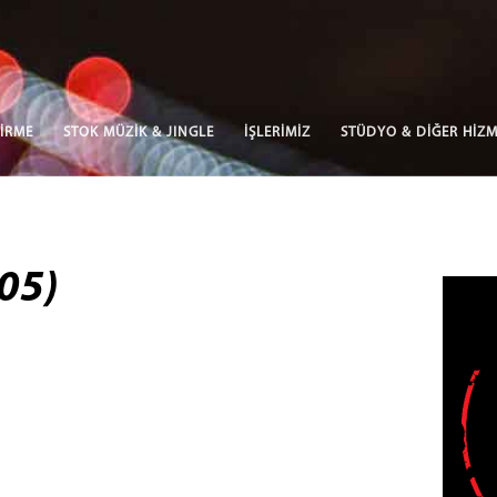
İRME
STOK MÜZİK & JINGLE
İŞLERİMİZ
STÜDYO & DİĞER HİZM
05)