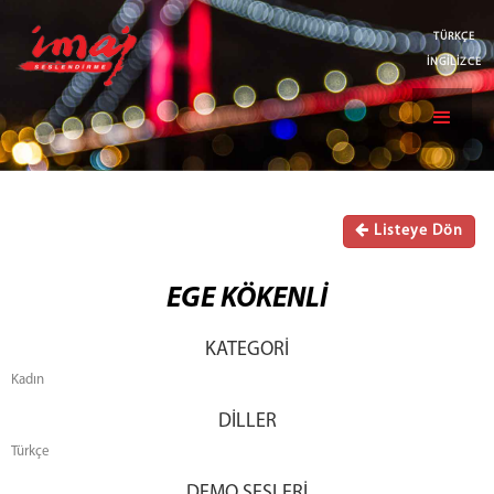
TÜRKÇE
İNGİLİZCE
Listeye Dön
EGE KÖKENLİ
KATEGORİ
Kadın
DİLLER
Türkçe
DEMO SESLERİ