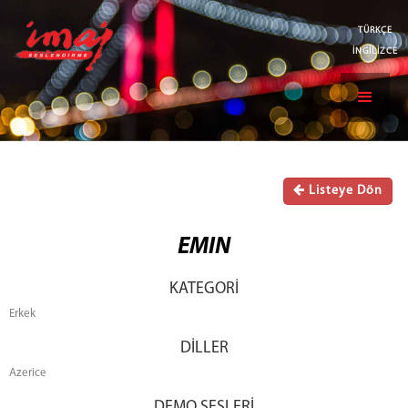
TÜRKÇE
İNGİLİZCE
Listeye Dön
EMIN
KATEGORİ
Erkek
DİLLER
Azerice
DEMO SESLERİ