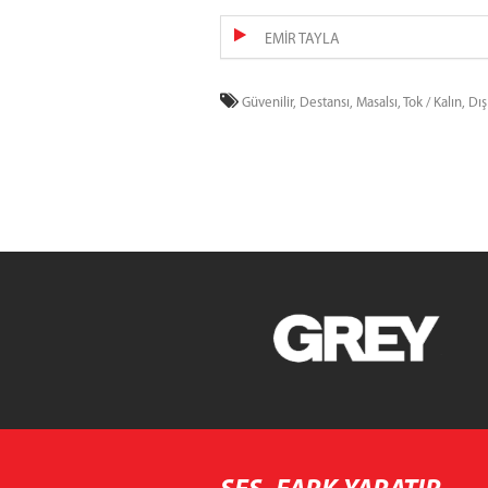
EMİR TAYLA
Güvenilir,
Destansı,
Masalsı,
Tok / Kalın,
Dış