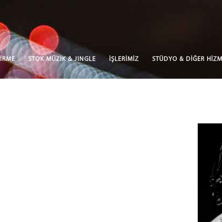
İRME
STOK MÜZİK & JINGLE
İŞLERİMİZ
STÜDYO & DİĞER HİZM