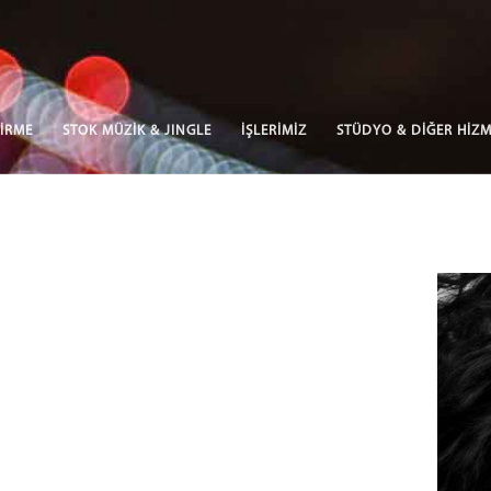
İRME
STOK MÜZİK & JINGLE
İŞLERİMİZ
STÜDYO & DİĞER HİZM