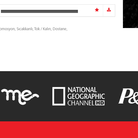
romosyon,
Sıcakkanlı,
Tok / Kalın,
Dostane,