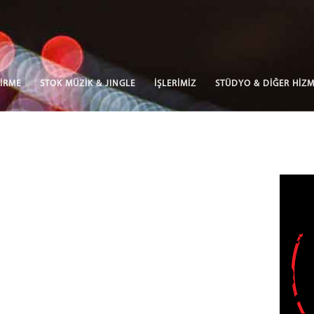
İRME
STOK MÜZİK & JINGLE
İŞLERİMİZ
STÜDYO & DİĞER HİZM