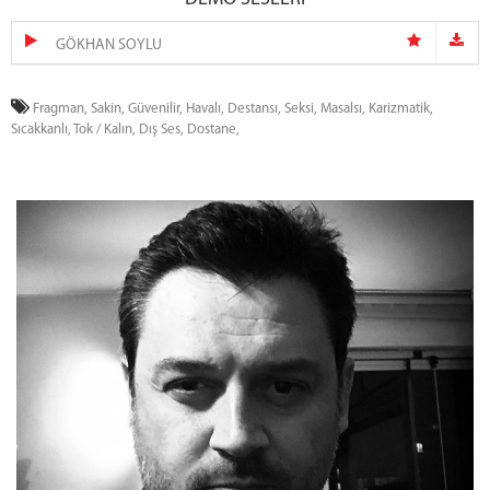
GÖKHAN SOYLU
Fragman,
Sakin,
Güvenilir,
Havalı,
Destansı,
Seksi,
Masalsı,
Karizmatik,
Sıcakkanlı,
Tok / Kalın,
Dış Ses,
Dostane,