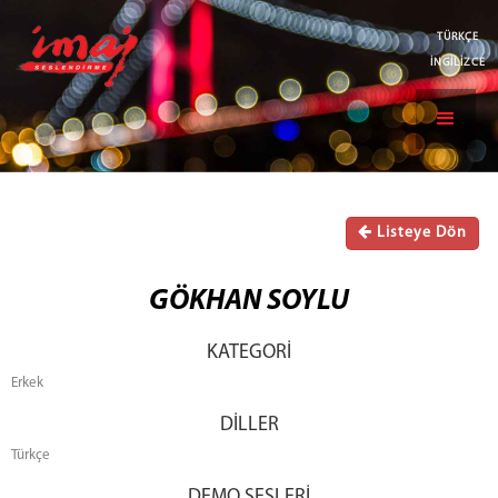
TÜRKÇE
İNGİLİZCE
Listeye Dön
GÖKHAN SOYLU
KATEGORİ
Erkek
DİLLER
Türkçe
DEMO SESLERİ