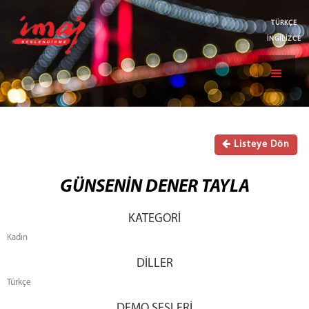
TÜRKÇE
İNGİLİZCE
Listeye Dön
GÜNSENİN DENER TAYLA
KATEGORİ
Kadın
DİLLER
Türkçe
DEMO SESLERİ