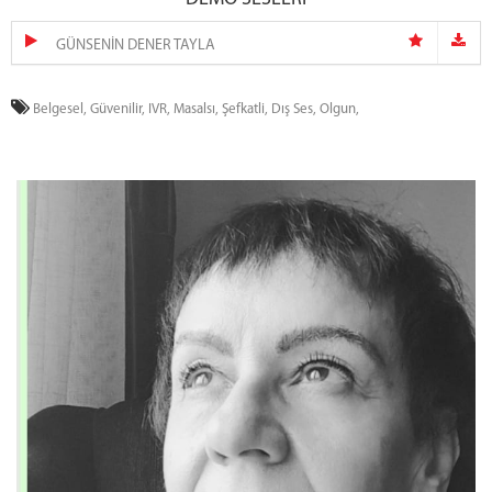
GÜNSENİN DENER TAYLA
Belgesel,
Güvenilir,
IVR,
Masalsı,
Şefkatli,
Dış Ses,
Olgun,