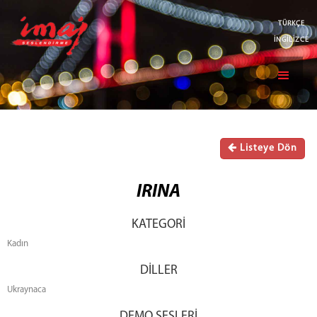
TÜRKÇE
İNGİLİZCE
Listeye Dön
IRINA
KATEGORİ
Kadın
DİLLER
Ukraynaca
DEMO SESLERİ