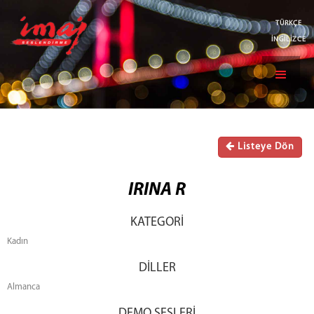
TÜRKÇE
İNGİLİZCE
Listeye Dön
IRINA R
KATEGORİ
Kadın
DİLLER
Almanca
DEMO SESLERİ