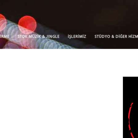
İRME
STOK MÜZİK & JINGLE
İŞLERİMİZ
STÜDYO & DİĞER HİZM