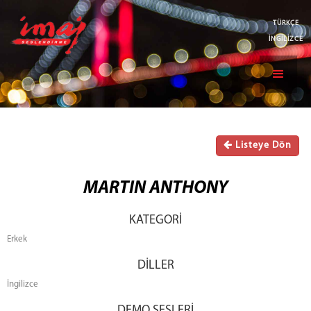
TÜRKÇE
İNGİLİZCE
Listeye Dön
MARTIN ANTHONY
KATEGORİ
Erkek
DİLLER
İngilizce
DEMO SESLERİ