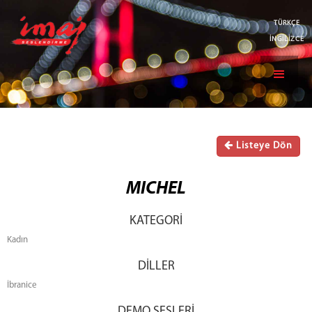
TÜRKÇE
İNGİLİZCE
Listeye Dön
MICHEL
KATEGORİ
Kadın
DİLLER
İbranice
DEMO SESLERİ