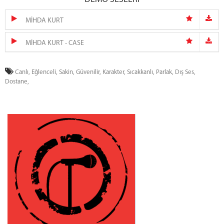
MİHDA KURT
MİHDA KURT - CASE
Canlı,
Eğlenceli,
Sakin,
Güvenilir,
Karakter,
Sıcakkanlı,
Parlak,
Dış Ses,
Dostane,