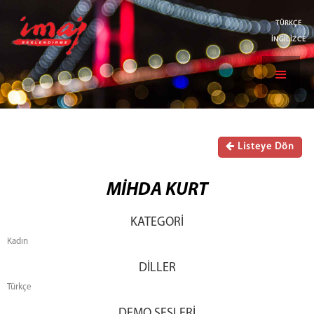
TÜRKÇE
İNGİLİZCE
Listeye Dön
MİHDA KURT
KATEGORİ
Kadın
DİLLER
Türkçe
DEMO SESLERİ