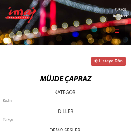
TÜRKÇE
İNGİLİZCE
Listeye Dön
MÜJDE ÇAPRAZ
KATEGORİ
Kadın
DİLLER
Türkçe
DEMO SESLERİ