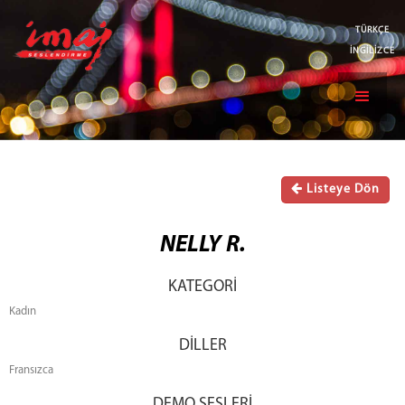
TÜRKÇE
İNGİLİZCE
Listeye Dön
NELLY R.
KATEGORİ
Kadın
DİLLER
Fransızca
DEMO SESLERİ