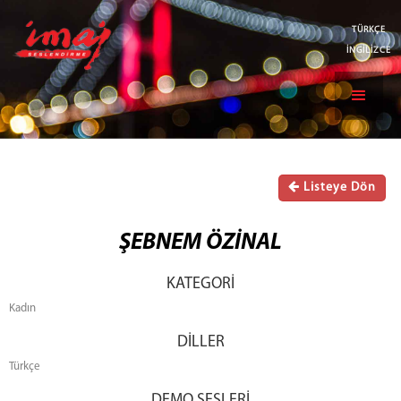
TÜRKÇE
İNGİLİZCE
Listeye Dön
ŞEBNEM ÖZİNAL
KATEGORİ
Kadın
DİLLER
Türkçe
DEMO SESLERİ