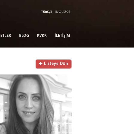
TÜRKÇE
İNGİLİZCE
ETLER
BLOG
KVKK
İLETİŞİM
Listeye Dön