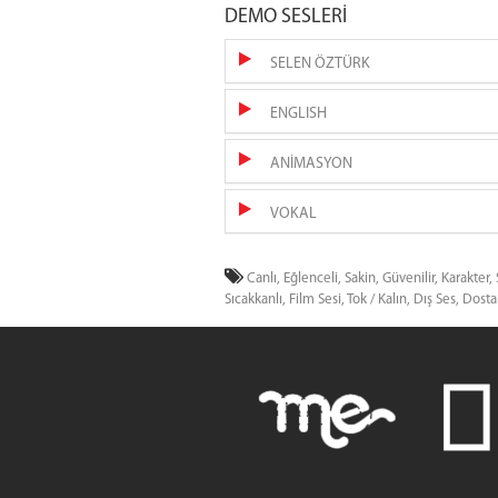
DEMO SESLERİ
SELEN ÖZTÜRK
ENGLISH
ANİMASYON
VOKAL
Canlı,
Eğlenceli,
Sakin,
Güvenilir,
Karakter,
Sıcakkanlı,
Film Sesi,
Tok / Kalın,
Dış Ses,
Dosta