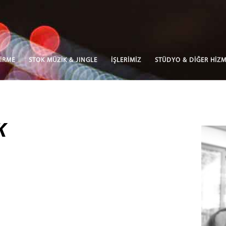
İRME
STOK MÜZİK & JINGLE
İŞLERİMİZ
STÜDYO & DİĞER HİZM
K