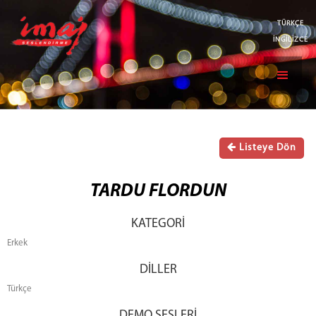
TÜRKÇE
İNGİLİZCE
Listeye Dön
TARDU FLORDUN
KATEGORİ
Erkek
DİLLER
Türkçe
DEMO SESLERİ