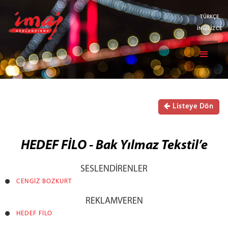
TÜRKÇE
İNGİLİZCE
Listeye Dön
HEDEF FİLO - Bak Yılmaz Tekstil’e
SESLENDİRENLER
CENGİZ BOZKURT
REKLAMVEREN
HEDEF FİLO