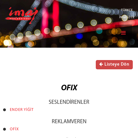
TÜRKÇE
İNGİLİZCE
Listeye Dön
OFIX
SESLENDİRENLER
ENDER YİĞİT
REKLAMVEREN
OFİX