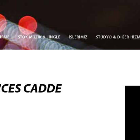
İRME
STOK MÜZİK & JINGLE
İŞLERİMİZ
STÜDYO & DİĞER HİZM
NCES CADDE