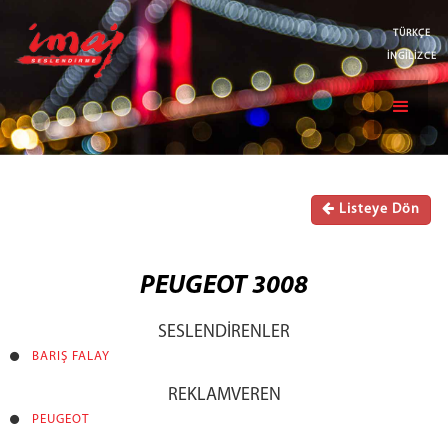
TÜRKÇE
İNGİLİZCE
Listeye Dön
PEUGEOT 3008
SESLENDİRENLER
BARIŞ FALAY
REKLAMVEREN
PEUGEOT