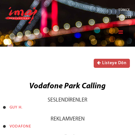
TÜRKÇE
İNGİLİZCE
Listeye Dön
Vodafone Park Calling
SESLENDİRENLER
GUY H.
REKLAMVEREN
VODAFONE