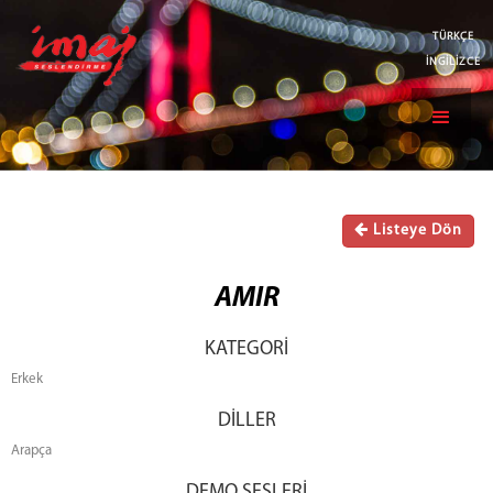
TÜRKÇE
İNGİLİZCE
Listeye Dön
AMIR
KATEGORİ
Erkek
DİLLER
Arapça
DEMO SESLERİ