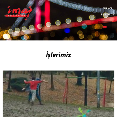
TÜRKÇE
İNGİLİZCE
İşlerimiz