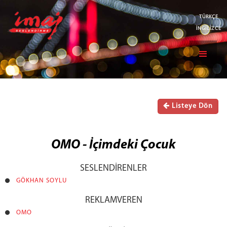
TÜRKÇE
İNGİLİZCE
Listeye Dön
OMO - İçimdeki Çocuk
SESLENDİRENLER
GÖKHAN SOYLU
REKLAMVEREN
OMO