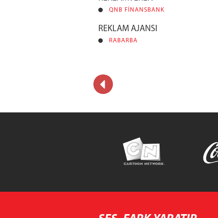
QNB FİNANSBANK
REKLAM AJANSI
RABARBA