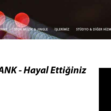
İRME
STOK MÜZİK & JINGLE
İŞLERİMİZ
STÜDYO & DİĞER HİZM
K - Hayal Ettiğiniz