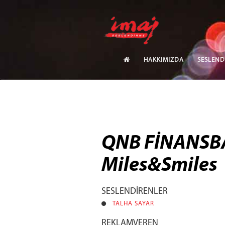
HAKKIMIZDA
SESLEND
QNB FİNANSBAN
Miles&Smiles
SESLENDİRENLER
TALHA SAYAR
REKLAMVEREN